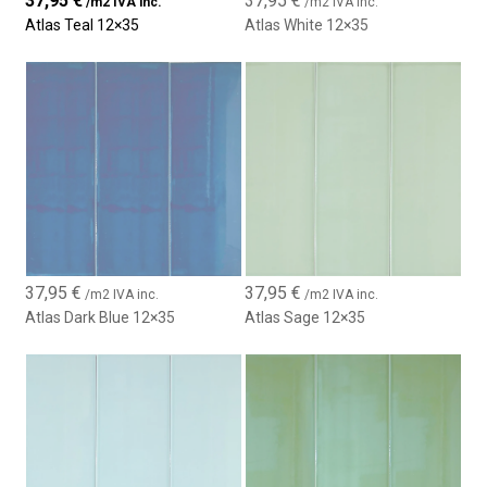
37,95
€
37,95
€
/m2 IVA inc.
/m2 IVA inc.
personalizadas
Atlas Teal 12×35
Atlas White 12×35
Diseño elegante, actual y versátil
Perfecto para baños, cocinas y paredes interiores
37,95
€
37,95
€
/m2 IVA inc.
/m2 IVA inc.
Atlas Dark Blue 12×35
Atlas Sage 12×35