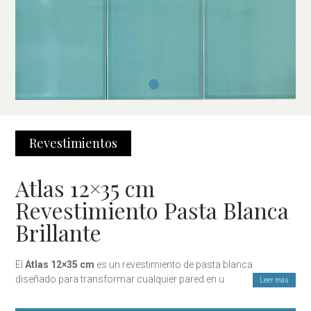
Revestimientos
Atlas 12×35 cm
Revestimiento Pasta Blanca
Brillante
El
Atlas 12×35 cm
es un revestimiento de pasta blanca
diseñado para transformar cualquier pared en un espacio
Leer más
moderno y lleno de personalidad. Su
acabado brillo
potencia la
luz y crea un efecto visual sofisticado, perfecto para cocinas,