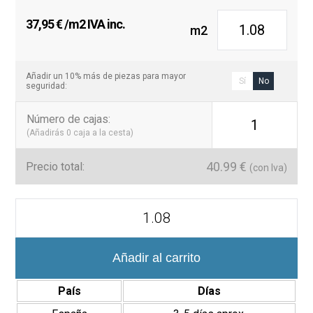
37,95
€
/m2 IVA inc.
m2
Añadir un 10% más de piezas para mayor
Sí
No
seguridad:
Número de cajas
:
1
(Añadirás
0
caja a la cesta)
40.99
€
Precio total:
(con Iva)
Atlas
12x35
cm
Revestimiento
Pasta
Añadir al carrito
Blanca
Brillante
País
Días
cantidad