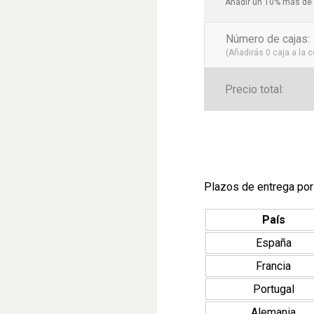
Añadir un 10% más de 
Número de cajas
:
(Añadirás
0
caja a la 
Precio total:
Plazos de entrega por
País
España
Francia
Portugal
Alemania