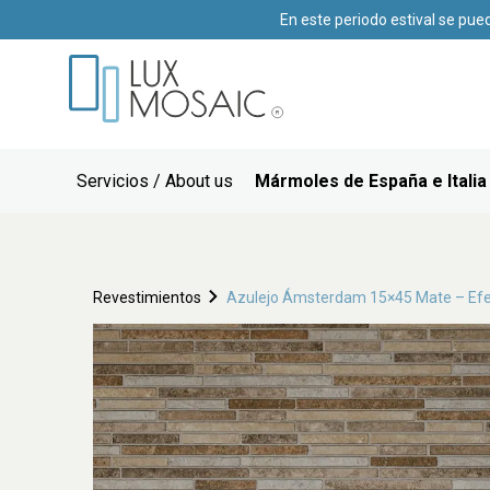
En este periodo estival se pue
Servicios / About us
Mármoles de España e Italia
Revestimientos
Azulejo Ámsterdam 15×45 Mate – Efec