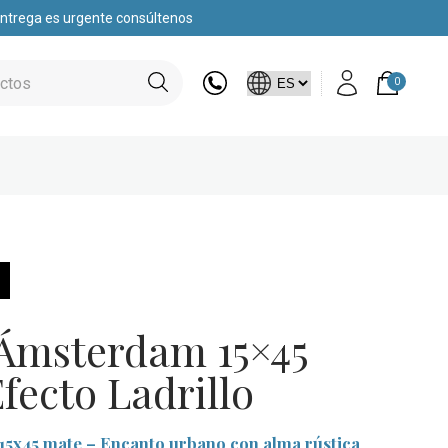
 entrega es urgente consúltenos
0
 Ámsterdam 15×45
fecto Ladrillo
15x45 mate – Encanto urbano con alma rústica