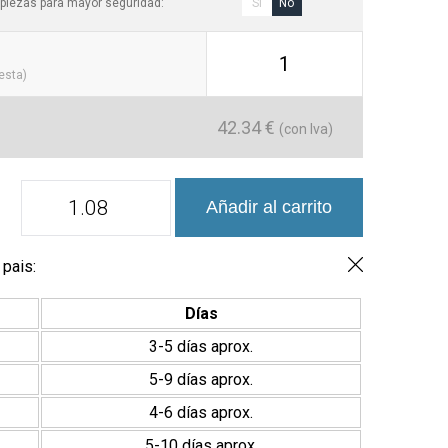
piezas para mayor seguridad:
Sí
No
1
cesta)
42.34
€
(con Iva)
Azulejo
Añadir al carrito
Ámsterdam
15x45
Mate
-
 pais:
Efecto
Ladrillo
Días
cantidad
3-5 días aprox.
5-9 días aprox.
4-6 días aprox.
5-10 días aprox.