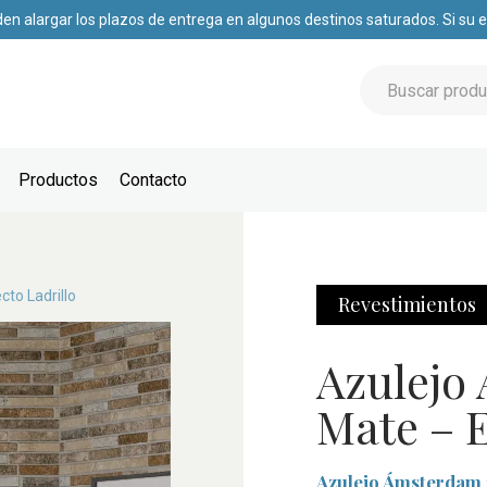
den alargar los plazos de entrega en algunos destinos saturados. Si su
Productos
Contacto
to Ladrillo
Revestimientos
Azulejo
Mate – E
Azulejo Ámsterdam 