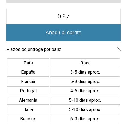
Azulejo
Chicago
Hexagonal
21,5x25
-
Añadir al carrito
Efecto
Cemento
cantidad
Plazos de entrega por pais:
País
Días
España
3-5 días aprox.
Francia
5-9 días aprox.
Portugal
4-6 días aprox.
Alemania
5-10 días aprox.
Italia
5-10 días aprox.
Benelux
6-9 días aprox.