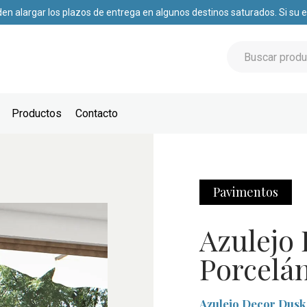
den alargar los plazos de entrega en algunos destinos saturados. Si su
Productos
Contacto
Pavimentos
Azulejo
Porcelá
Azulejo Decor Dusk 