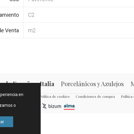
zamiento
C2
de Venta
m2
 de España e Italia
Porcelánicos y Azulejos
M
xperiencia en
ondiciones de compra
Política de cookies
Condiciones de compra
Política
izamos o
ar