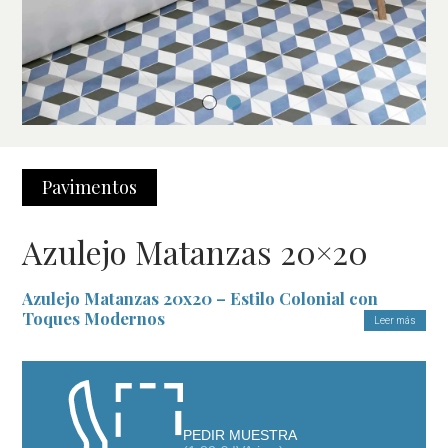
Pavimentos
Azulejo Matanzas 20×20
Azulejo Matanzas 20x20 – Estilo Colonial con
Toques Modernos
Leer más
El
Azulejo Matanzas 20x20
es la elección ideal para quienes
desean integrar un diseño atemporal con la resistencia del
porcelánico moderno. Inspirado en los azulejos coloniales
tradicionales, este producto no solo destaca por su estética
PEDIR MUESTRA
única, sino también por su capacidad para adaptarse tanto a