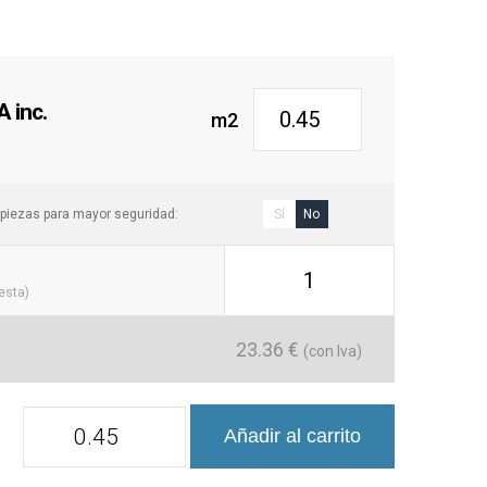
 inc.
m2
piezas para mayor seguridad:
Sí
No
1
cesta)
23.36
€
(con Iva)
Mini
Añadir al carrito
Brick
Azulejo
Porcelánico