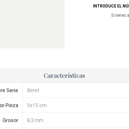
INTRODUCE EL NÚ
Si tienes
Características
e Serie
Beret
or Pieza
5x15 cm
Grosor
8,3 mm