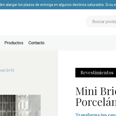
den alargar los plazos de entrega en algunos destinos saturados. Si su
Productos
Contacto
eret 5×15
Revestimientos
Mini Bri
Porcelán
Transforma tus espa