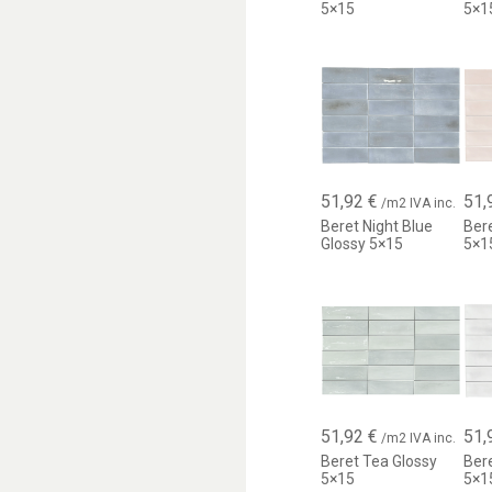
5×15
5×1
51,92
€
51,
/m2 IVA inc.
Beret Night Blue
Ber
Glossy 5×15
5×1
51,92
€
51,
/m2 IVA inc.
Beret Tea Glossy
Ber
5×15
5×1