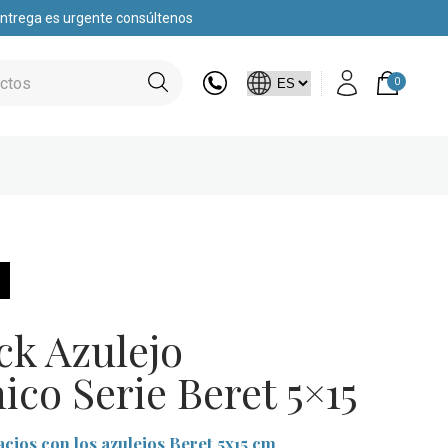
 entrega es urgente consúltenos
0
ck Azulejo
ico Serie Beret 5×15
cios con los azulejos Beret 5x15 cm