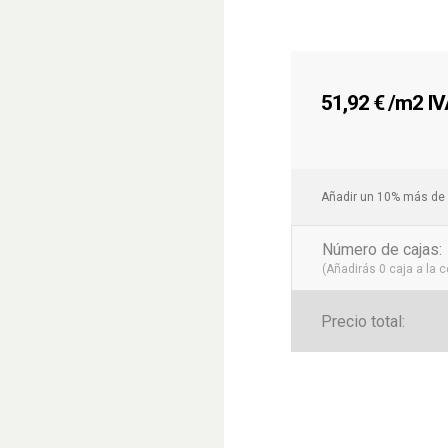
51,92
€
/m2 IVA
Añadir un 10% más de 
Número de cajas
:
(Añadirás
0
caja a la 
Precio total: