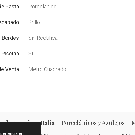
de Pasta
Porcelánico
Acabado
Brillo
Bordes
Sin Rectificar
 Piscina
Si
de Venta
Metro Cuadrado
 de España e Italia
Porcelánicos y Azulejos
M
xperiencia en