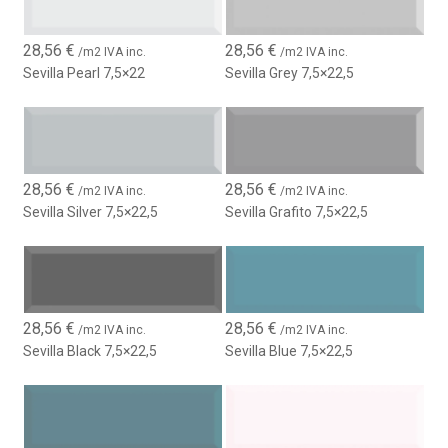
para aquellos que buscan productos sostenibles sin sacrificar
calidad ni estética. Ideal para proyectos de reforma o nueva
28,56
€
28,56
€
construcción, el
Azulejo Serie Sevilla 7.5x22.5
es una
/m2 IVA inc.
/m2 IVA inc.
excelente inversión para quienes desean renovar sus espacios
Sevilla Pearl 7,5×22
Sevilla Grey 7,5×22,5
con un material de alta gama, que garantice tanto belleza como
durabilidad a lo largo del tiempo.
28,56
€
28,56
€
/m2 IVA inc.
/m2 IVA inc.
Sevilla Silver 7,5×22,5
Sevilla Grafito 7,5×22,5
28,56
€
28,56
€
/m2 IVA inc.
/m2 IVA inc.
Sevilla Black 7,5×22,5
Sevilla Blue 7,5×22,5