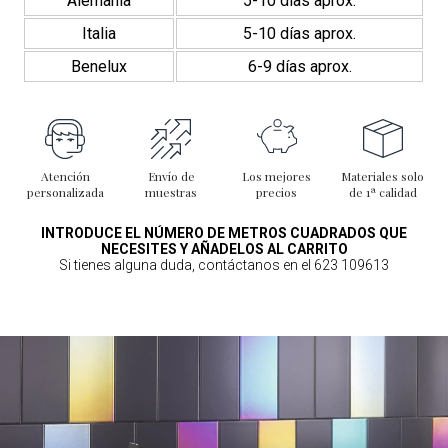
Alemania
5-10 días aprox.
Italia
5-10 días aprox.
Benelux
6-9 días aprox.
Atención
Envío de
Los mejores
Materiales solo
personalizada
muestras
precios
de 1ª calidad
INTRODUCE EL NÚMERO DE METROS CUADRADOS QUE
NECESITES Y AÑADELOS AL CARRITO
Si tienes alguna duda, contáctanos en el 623 109613