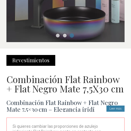
Revestimientos
Combinación Flat Rainbow
+ Flat Negro Mate 7,5X30 cm
Combinación Flat Rainbow + Flat Negro
Mate 7,5×30 cm – Elegancia iridiscente con
Leer más
base sobria
Si quieres cambiar las proporciones de azulejo
Diseño contemporáneo con impacto visual