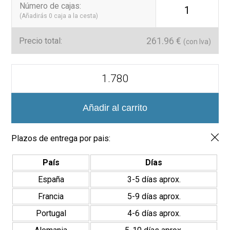
Número de cajas
:
1
superficie del Flat Black es mate y elegante, mientras que el
(Añadirás
0
caja a la cesta)
Rainbow aporta una leve variabilidad de color que garantiza
singularidad en cada caja
261.96
€
Precio total:
(con Iva)
Ideal para proyectos con personalidad
Combinación
Perfecta para revestir paredes de baños, cocinas, salones o
Flat
zonas comerciales, esta combinación añade un toque
Rainbow
glamuroso sin renunciar a la funcionalidad. También disponible
+
para ajustar proporciones o añadir muestras personalizadas
Flat
Añadir al carrito
bajo demanda.
Negro
Mate
7,5X30
Plazos de entrega por pais:
cm
cantidad
País
Días
España
3-5 días aprox.
Francia
5-9 días aprox.
Portugal
4-6 días aprox.