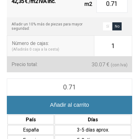
42,35
€
/m2 IVA inc.
m2
Añadir un 10% más de piezas para mayor
Sí
No
seguridad:
Número de cajas
:
1
(Añadirás
0
caja a la cesta)
30.07
€
Precio total:
(con Iva)
Hexagonal
Pavimento
y
Revestimiento
Coimbra
Añadir al carrito
17,5x20
cm
País
Días
cantidad
España
3-5 días aprox.