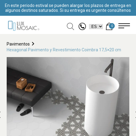
En este periodo estival se pueden alargar los plazos de entrega en
algunos destinos saturados. Si su entrega es urgente consúltenos
0
Pavimentos
Hexagonal Pavimento y Revestimiento Coimbra 17,5×20 cm