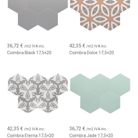
superficies completamente lisas hasta espectaculares
composiciones que mezclan patrones y colores para
conseguir espacios llenos de personalidad.
Su acabado porcelánico garantiza una larga vida útil incluso en
zonas de uso intensivo, convirtiéndola en una excelente
elección tanto para viviendas como para proyectos
36,72
€
42,35
€
/m2 IVA inc.
/m2 IVA inc.
comerciales y de hostelería.
Coimbra Black 17,5×20
Coimbra Dolce 17,5×20
42,35
€
36,72
€
/m2 IVA inc.
/m2 IVA inc.
Coimbra Eterna 17,5×20
Coimbra Jade 17,5×20