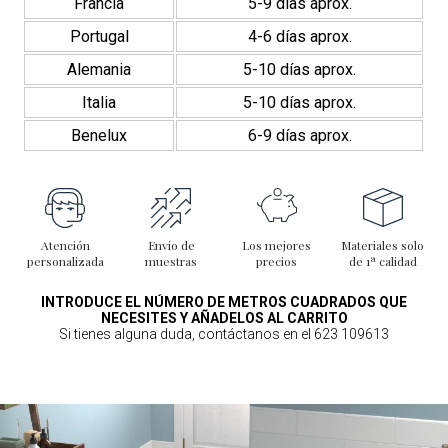
Francia
5-9 días aprox.
Portugal
4-6 días aprox.
Alemania
5-10 días aprox.
Italia
5-10 días aprox.
Benelux
6-9 días aprox.
Atención
Envío de
Los mejores
Materiales solo
personalizada
muestras
precios
de 1ª calidad
INTRODUCE EL NÚMERO DE METROS CUADRADOS QUE
NECESITES Y AÑADELOS AL CARRITO
Si tienes alguna duda, contáctanos en el 623 109613