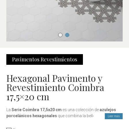
Pavimentos
Revestimientos
Hexagonal Pavimento y
Revestimiento Coimbra
17,5×20 cm
La
Serie Coimbra 17,5x20 cm
es una colección de
azulejos
porcelánicos hexagonales
que combina la belleza de los
Leer más
diseños tradicionales con las prestaciones del porcelánico de
última generación. Su formato hexagonal aporta dinamismo y