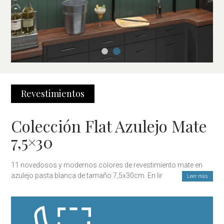
Revestimientos
Colección Flat Azulejo Mate
7,5×30
11 novedosos y modernos colores de revestimiento mate en
azulejo pasta blanca de tamaño 7,5x30cm. En lineas y
Leer más
superficies recteas y lisas para encajar en cualquier tipo de
proyecto tanto urbano como rústico, residencial o de lugar
comercial o público. Si eres interiorista o profesional de la
reforma, contáctanos para contarnos tu proyecto y te