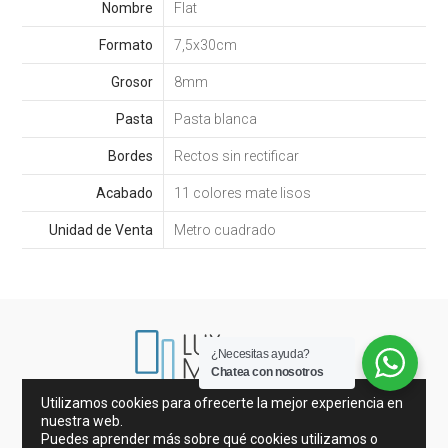
Nombre
Flat
Formato
7,5x30cm
Grosor
8mm
Pasta
Pasta blanca
Bordes
Rectos sin rectificar
Acabado
11 colores mate lisos
Unidad de Venta
Metro cuadrado
¿Necesitas ayuda?
Chatea con nosotros
Utilizamos cookies para ofrecerte la mejor experiencia en
Mármoles de España e Italia
nuestra web.
Porcelánicos y Azulejos
Mosaicos
Puedes aprender más sobre qué cookies utilizamos o