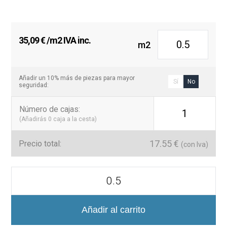
35,09
€
/m2 IVA inc.
m2
Añadir un 10% más de piezas para mayor
Sí
No
seguridad:
Número de cajas
:
1
(Añadirás
0
caja a la cesta)
17.55
€
Precio total:
(con Iva)
Colección
Flat
Azulejo
Mate
7,5x30
Añadir al carrito
cantidad