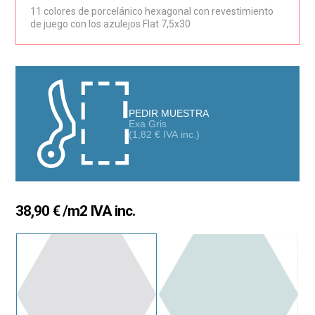
11 colores de porcelánico hexagonal con revestimiento
públicos. Colores solidos y homogeneos entre piezas en
de juego con los azulejos Flat 7,5x30
superficie lisa
PEDIR MUESTRA
Exa Gris
(
1,82
€
IVA inc.)
38,90
€
/m2 IVA inc.