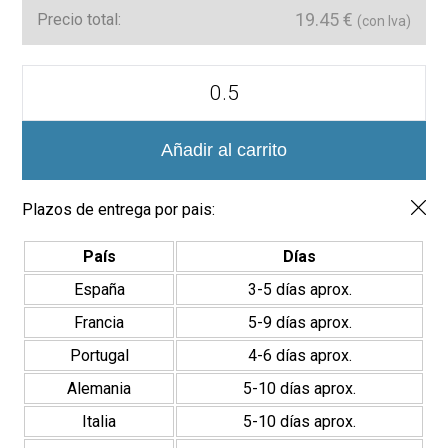
19.45
€
Precio total:
(con Iva)
Colección
Flat
Exa
Mate
15x17cm
Añadir al carrito
Porcelánico
Hexagonal
cantidad
Plazos de entrega por pais:
País
Días
España
3-5 días aprox.
Francia
5-9 días aprox.
Portugal
4-6 días aprox.
Alemania
5-10 días aprox.
Italia
5-10 días aprox.