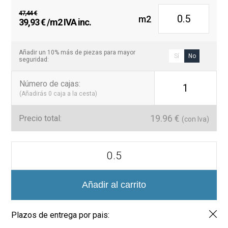
47,44
€
m2
El
El
39,93
€
/m2 IVA inc.
precio
precio
original
actual
era:
es:
Añadir un 10% más de piezas para mayor
Sí
No
seguridad:
47,44 €.
39,93 €.
Número de cajas
:
1
(Añadirás
0
caja a la cesta)
19.96
€
Precio total:
(con Iva)
Colección
Nair
Brillo
5x30.
Formato
Añadir al carrito
alargado
cantidad
Plazos de entrega por pais: