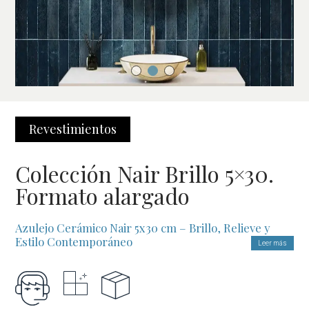
Revestimientos
Colección Nair Brillo 5×30.
Formato alargado
Azulejo Cerámico Nair 5x30 cm – Brillo, Relieve y
Estilo Contemporáneo
Leer más
Colección Nair 5x30 cm es ideal para dar personalidad a tus
espacios. Su diseño combina un acabado brillante con un
elegante relieve ondulado esmaltado, creando una superficie