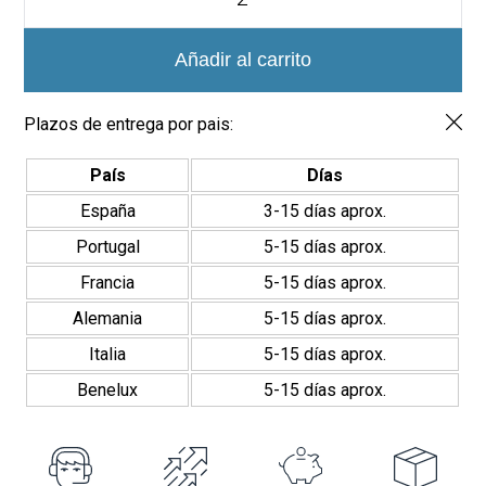
y
niebla
Negros
Añadir al carrito
Mosaico
25x25cm
cantidad
Plazos de entrega por pais:
País
Días
España
3-15 días aprox.
Portugal
5-15 días aprox.
Francia
5-15 días aprox.
Alemania
5-15 días aprox.
Italia
5-15 días aprox.
Benelux
5-15 días aprox.