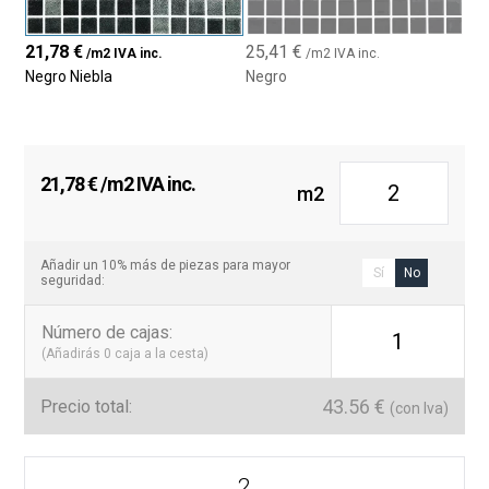
21,78
€
25,41
€
/m2 IVA inc.
/m2 IVA inc.
Negro Niebla
Negro
21,78
€
/m2 IVA inc.
m2
Añadir un 10% más de piezas para mayor
Sí
No
seguridad:
Número de cajas
:
1
(Añadirás
0
caja a la cesta)
43.56
€
Precio total:
(con Iva)
Colores
Liso