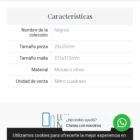
Características
Nombre de la
Negros
colección
Tamaño pieza
25x25mm
Tamaño malla
315x315mm
Material
Mosaico vitreo
Unidad de venta
Metro cuadrado
¿Necesitas ayuda?
Chatea con nosotros
Utilizamos cookies para ofrecerte la mejor experiencia en
Mármoles de España e Italia