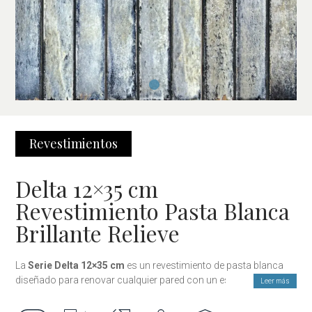
Revestimientos
Delta 12×35 cm
Revestimiento Pasta Blanca
Brillante Relieve
La
Serie Delta 12×35 cm
es un revestimiento de pasta blanca
diseñado para renovar cualquier pared con un estilo moderno,
Leer más
limpio y lleno de personalidad. Su
acabado brillo
potencia la luz
y ofrece un efecto visual elegante y sofisticado, ideal para