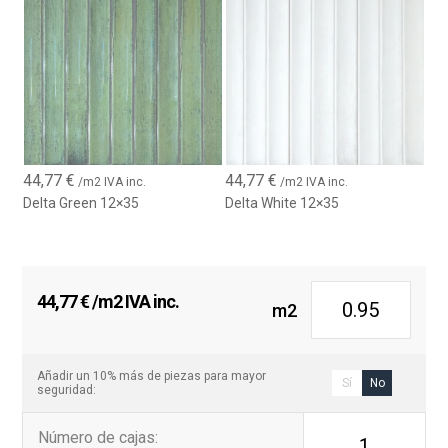
44,77
€
44,77
€
/m2 IVA inc.
/m2 IVA inc.
Delta Green 12×35
Delta White 12×35
44,77
€
/m2 IVA inc.
m2
Añadir un 10% más de piezas para mayor
Sí
No
seguridad:
Número de cajas
:
1