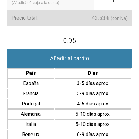
(Añadirás
0
caja a la cesta)
42.53
€
Precio total:
(con Iva)
Delta
12×35
cm
Revestimiento
Pasta
Añadir al carrito
Blanca
Brillante
País
Días
Relieve
cantidad
España
3-5 días aprox.
Francia
5-9 días aprox.
Portugal
4-6 días aprox.
Alemania
5-10 días aprox.
Italia
5-10 días aprox.
Benelux
6-9 días aprox.