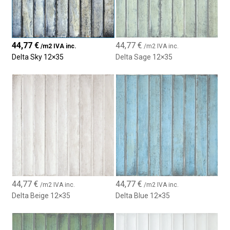
Acabado brillo
para aportar luminosidad
Dos versiones:
lisa
y
relieve
Permite combinaciones decorativas elegantes
44,77
€
44,77
€
/m2 IVA inc.
/m2 IVA inc.
Diseño moderno, versátil y atemporal
Delta Sky 12×35
Delta Sage 12×35
Perfecto para
baños, cocinas y paredes interiores
44,77
€
44,77
€
/m2 IVA inc.
/m2 IVA inc.
Delta Beige 12×35
Delta Blue 12×35