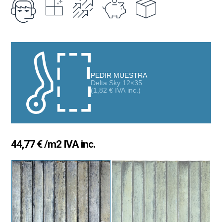
cocinas, baños, zonas de paso y espacios donde se busca una
sensación de amplitud y luminosidad.
La colección cuenta con
dos modelos complementarios
:
Una pieza lisa
, perfecta para crear superficies uniformes y
luminosas.
PEDIR MUESTRA
Delta Sky 12×35
Una pieza con relieve
, que aporta textura, dinamismo y un
(
1,82
€
IVA inc.)
toque decorativo sutil sin sobrecargar el diseño.
Ambas versiones pueden combinarse entre sí, permitiendo
composiciones creativas que añaden movimiento y estilo sin
perder armonía. El formato
12×35 cm
facilita la instalación y
44,77
€
/m2 IVA inc.
encaja en ambientes contemporáneos, minimalistas,
mediterráneos o más clásicos.
Características principales:
Revestimiento de
pasta blanca
Formato
12×35 cm
, ideal para pared