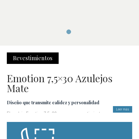
Revestimientos
Emotion 7,5×30 Azulejos
Mate
Diseño que transmite calidez y personalidad
Leer más
El azulejo Emotion 7.5x30 cm es un revestimiento cerámico de
inspiración artesanal, ideal para dar vida a paredes de cocinas,
baños o espacios decorativos. Su formato alargado y acabado
mate permite crear ambientes con carácter, combinando