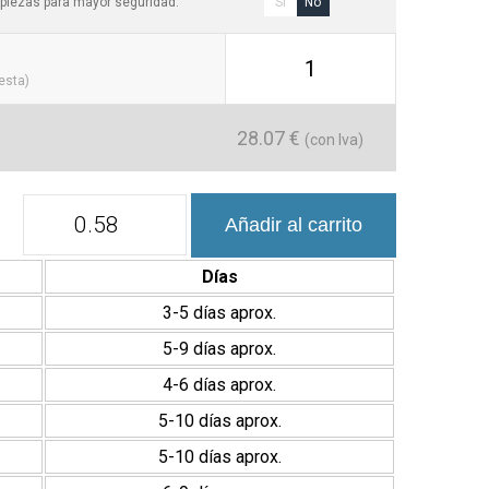
piezas para mayor seguridad:
Sí
No
1
cesta)
28.07
€
(con Iva)
Colección
Añadir al carrito
Enjoy
11,5x23
cm
Días
Revestimiento
Porcelánico
3-5 días aprox.
cantidad
5-9 días aprox.
4-6 días aprox.
5-10 días aprox.
5-10 días aprox.