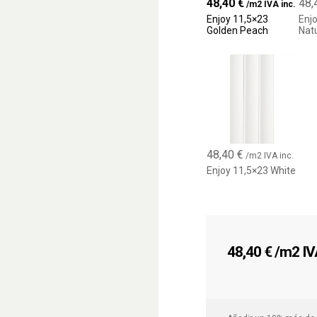
48,40
€
48,
Revestimiento de pa
/m2 IVA inc.
Enjoy 11,5×23
Enj
Baños y cocinas m
Golden Peach
Nat
Zonas decorativas 
Características princip
Material: Porcelánic
Uso: Pared interior
Acabado: Mate
48,40
€
/m2 IVA inc.
Enjoy 11,5×23 White
Formato: 11,5x23 
Diseño: Relieve dec
48,40
€
/m2 IVA