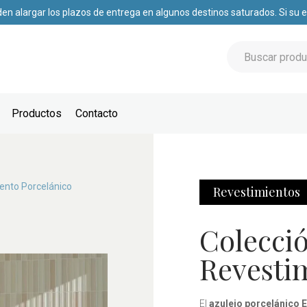
den alargar los plazos de entrega en algunos destinos saturados. Si su
Productos
Contacto
ento Porcelánico
Revestimientos
Colecció
Revesti
El
azulejo porcelánico 