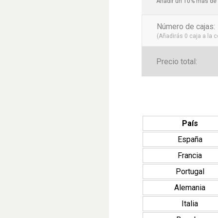
Añadir un 10% más de 
Número de cajas
:
(Añadirás
0
caja a la 
Precio total:
País
España
Francia
Portugal
Alemania
Italia