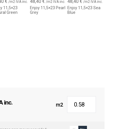
40
€
48,40
€
48,40
€
redes interiores
/m2 IVA inc.
/m2 IVA inc.
/m2 IVA inc.
oy 11,5×23
Enjoy 11,5×23 Pearl
Enjoy 11,5×23 Sea
odernas
ural Green
Grey
Blue
y paredes de acento
ales:
o
cm
orativo de tres columnas con degradado suave
 inc.
m2