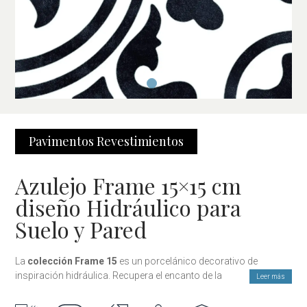
Pavimentos
Revestimientos
Azulejo Frame 15×15 cm
diseño Hidráulico para
Suelo y Pared
La
colección Frame 15
es un porcelánico decorativo de
inspiración hidráulica. Recupera el encanto de las
clásicas
Leer más
decoraciones de mayólica
con un marcado estilo vintage y
atemporal. Es una solución ideal para proyectos que buscan