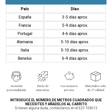
Hidráulico
para
País
Días
Suelo
y
España
3-5 días aprox.
Pared
cantidad
Francia
5-9 días aprox.
Portugal
4-6 días aprox.
Alemania
5-10 días aprox.
Italia
5-10 días aprox.
Benelux
6-9 días aprox.
Atención
Envío de
Los mejores
Materiales solo
personalizada
muestras
precios
de 1ª calidad
INTRODUCE EL NÚMERO DE METROS CUADRADOS QUE
NECESITES Y AÑADELOS AL CARRITO
Si tienes alguna duda, contáctanos en el 623 109613