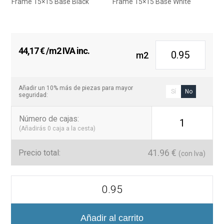
Frame 15×15 Base Black
Frame 15×15 Base White
44,17
€
/m2 IVA inc.
m2
Añadir un 10% más de piezas para mayor
Sí
No
seguridad:
Número de cajas
:
1
(Añadirás
0
caja a la cesta)
41.96
€
Precio total:
(con Iva)
Azulejo
Frame
15x15
cm
diseño
Añadir al carrito