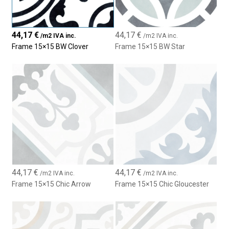
exigentes.
Ideal para:
44,17
€
44,17
€
/m2 IVA inc.
/m2 IVA inc.
Suelos y paredes interiores y exteriores
Frame 15×15 BW Clover
Frame 15×15 BW Star
Cocinas y baños de estilo hidráulico o vintage
Terrazas, patios y zonas de paso
Proyectos residenciales y comerciales
44,17
€
44,17
€
/m2 IVA inc.
/m2 IVA inc.
Frame 15×15 Chic Arrow
Frame 15×15 Chic Gloucester