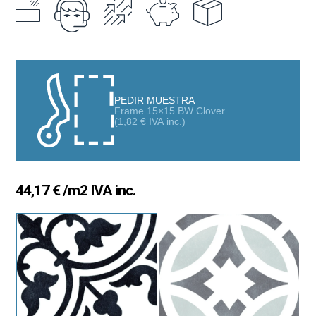
personalidad y diseño.
Este porcelánico es apto para
suelo y pared
, tanto en
interior
como en exterior
. Su
acabado mate
aporta naturalidad y
equilibrio visual. Además, ofrece un excelente comportamiento
en espacios residenciales y comerciales.
PEDIR MUESTRA
Frame 15×15 BW Clover
Las piezas de la serie Frame 15 presentan
diseños
(
1,82
€
IVA inc.)
geométricos y ornamentales
llenos de carácter. El
formato
15x15 cm
permite crear múltiples combinaciones. Se pueden
realizar composiciones continuas o mezclas personalizadas
según el espacio.
44,17
€
/m2 IVA inc.
Gracias a su cuidada
paleta de colores
, esta colección
transforma cualquier ambiente. Es perfecta para cocinas,
baños, salones, terrazas o zonas de paso. Se adapta con
facilidad a estilos clásicos y contemporáneos.
Fabricado en
porcelánico de alta calidad
, Frame 15 garantiza
resistencia, durabilidad y fácil mantenimiento. Es una opción
segura para espacios de uso intensivo y proyectos decorativos