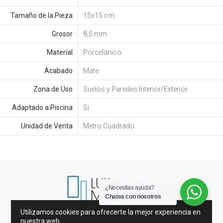
Tamaño de la Pieza
15x15 cm
Grosor
8,5 mm
Material
Porcelánico
Acabado
Mate
Zona de Uso
Suelos y Paredes Interior/Exterior
Adaptado a Piscina
Si
Unidad de Venta
Metro Cuadrado
¿Necesitas ayuda?
Chatea con nosotros
Utilizamos cookies para ofrecerte la mejor experiencia en
Mármoles de España e Italia
nuestra web.