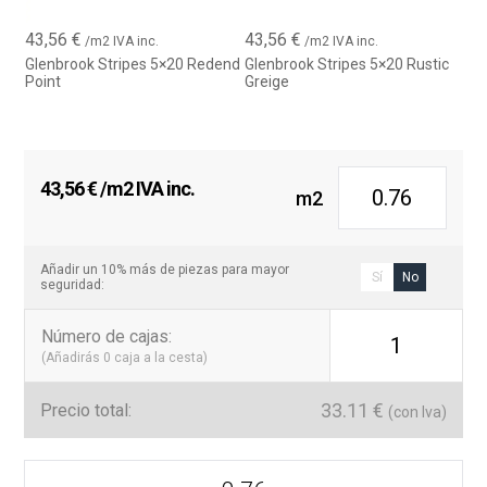
43,56
€
43,56
€
/m2 IVA inc.
/m2 IVA inc.
Glenbrook Stripes 5×20 Redend
Glenbrook Stripes 5×20 Rustic
Point
Greige
43,56
€
/m2 IVA inc.
m2
Añadir un 10% más de piezas para mayor
Sí
No
seguridad:
Número de cajas
:
1
(Añadirás
0
caja a la cesta)
33.11
€
Precio total:
(con Iva)
Serie