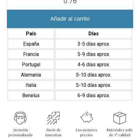
Glenbrook
Stripes
5x20
cm
Añadir al carrito
Acabado
Mate
País
Días
cantidad
España
3-5 días aprox.
Francia
5-9 días aprox.
Portugal
4-6 días aprox.
Alemania
5-10 días aprox.
Italia
5-10 días aprox.
Benelux
6-9 días aprox.
Atención
Envío de
Los mejores
Materiales solo
personalizada
muestras
precios
de 1ª calidad