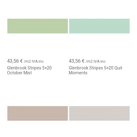
elegancia, convirtiéndolo en una opción perfecta para baños,
cocinas, zonas decorativas y paredes de acento en espacios
residenciales o comerciales.
La serie Glenbrook es la elección ideal para quienes buscan un
revestimiento cerámico de pared interior
que combine
diseño, versatilidad y calidad, permitiendo crear ambientes
modernos, armoniosos y atemporales.
43,56
€
43,56
€
/m2 IVA inc.
/m2 IVA inc.
Glenbrook Stripes 5×20
Glenbrook Stripes 5×20 Quit
October Mist
Moments