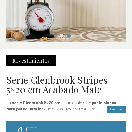
Revestimientos
Serie Glenbrook Stripes
5×20 cm Acabado Mate
La
serie Glenbrook 5x20 cm
es un azulejo de
pasta blanca
para pared interior
que destaca por su estética
Leer más
contemporánea y su cuidada variedad de texturas. Diseñada
para proyectos de interiorismo actuales, esta colección
combina
acabado mate
, formato estilizado y superficies