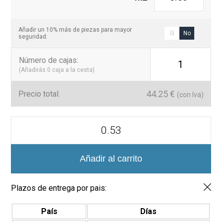
Añadir un 10% más de piezas para mayor
Sí
No
seguridad:
Número de cajas
:
1
(Añadirás
0
caja a la cesta)
44.25
€
Precio total:
(con Iva)
Hex
Ecostones
3175
Mosaico
Vítreo
Añadir al carrito
Mate
Hexagonal
cantidad
Plazos de entrega por pais:
País
Días