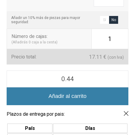
Añadir un 10% más de piezas para mayor
Sí
No
seguridad:
Número de cajas
:
1
(Añadirás
0
caja a la cesta)
17.11
€
Precio total:
(con Iva)
Hexagonales
Essence
14x16
Azulejo
Porcelánico
Añadir al carrito
cantidad
Plazos de entrega por pais:
País
Días