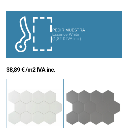
PEDIR MUESTRA
Essence White
(
1,82
€
IVA inc.)
38,89
€
/m2 IVA inc.