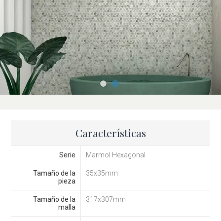
Características
Serie
Marmol Hexagonal
Tamaño de la
35x35mm
pieza
Tamaño de la
317x307mm
malla