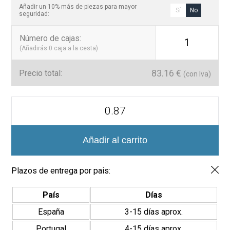
Añadir un 10% más de piezas para mayor
Sí
No
seguridad:
Número de cajas
:
1
(Añadirás
0
caja a la cesta)
83.16
€
Precio total:
(con Iva)
Colección
Mármol
Hexagonal
Mosaico
Vítreo
Añadir al carrito
35x35mm
cantidad
Plazos de entrega por pais:
País
Días
España
3-15 días aprox.
Portugal
4-15 días aprox.