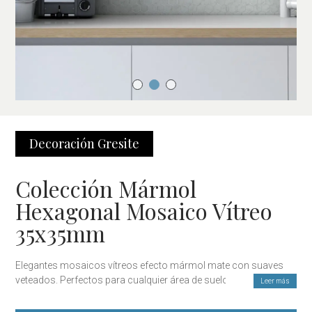
Decoración
Gresite
Colección Mármol
Hexagonal Mosaico Vítreo
35x35mm
Elegantes mosaicos vítreos efecto mármol mate con suaves
veteados. Perfectos para cualquier área de suelo o pared,
Leer más
incluido por supuesto zonas húmedas. También disponibles en
acabados antideslizante Ideales para combinar con las