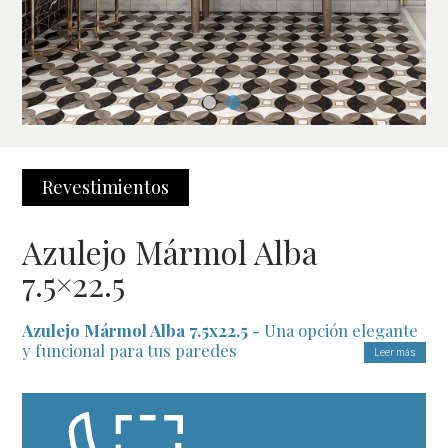
Revestimientos
Azulejo Mármol Alba
7.5×22.5
Azulejo Mármol Alba 7.5x22.5 -
Una opción elegante
y funcional para tus paredes
Leer más
El
Azulejo Mármol Alba 7.5x22.5
destaca por su diseño
inspirado en el mármol de Carrara, un material clásico que
nunca pasa de moda. Con su acabado brillante, este azulejo es