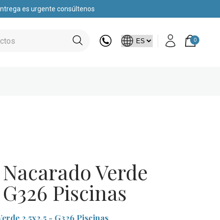
 entrega es urgente consúltenos
0
 Nacarado Verde
– G326 Piscinas
rde 2.5x2.5 - G326 Piscinas