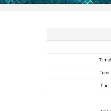
Tamañ
Tamañ
Tipo 