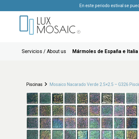
En este periodo estival se pue
Servicios / About us
Mármoles de España e Italia
Piscinas
Mosaico Nacarado Verde 2.5×2.5 – G326 Pisc