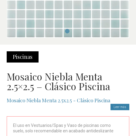
Piscinas
Mosaico Niebla Menta
2.5×2.5 – Clásico Piscina
Mosaico Niebla Menta 2.5x2.5 - Clásico Piscina
Leer más
El
Mosaico Niebla Menta 2.5x2.5
es la opción ideal para
quienes buscan un revestimiento funcional y atractivo no solo
para piscinas, sino también para otras superficies de su hogar.
El uso en Vestuarios/Spas y Vaso de piscinas como
suelo, solo recomendable en acabado antideslizante
Con acabados brillantes y antideslizantes, este mosaico es