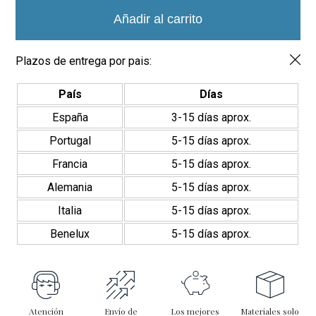
2.5x2.5
-
Añadir al carrito
Clásico
Piscina
cantidad
Plazos de entrega por pais:
País
Días
España
3-15 días aprox.
Portugal
5-15 días aprox.
Francia
5-15 días aprox.
Alemania
5-15 días aprox.
Italia
5-15 días aprox.
Benelux
5-15 días aprox.
Atención
Envío de
Los mejores
Materiales solo