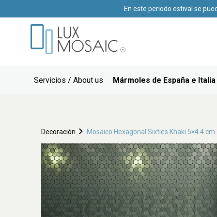
En este periodo estival se pue
Servicios / About us
Mármoles de España e Italia
Decoración
Mosaico Hexagonal Sixties Khaki 5×4.4 cm