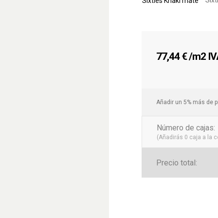
Sixties Khaki mate
tanto en espacios resid
junto con su fácil manten
superficie lisa permite u
poco esfuerzo.
Transforma tus Espacio
77,44
€
/m2 IVA
Si buscas un revestimien
de mantenimiento, el
Mos
Este mosaico no solo apo
garantiza seguridad y con
Añadir un 5% más de p
gama de proyectos, tant
instalación y mantenimie
Número de cajas
:
duradera que transforma
(Añadirás
0
caja a la 
calidad y un toque único.
Precio total: