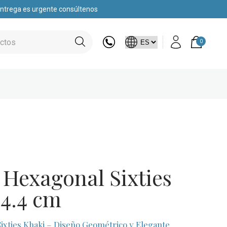
 entrega es urgente consúltenos
0
 Hexagonal Sixties
×4.4 cm
ixties Khaki – Diseño Geométrico y Elegante