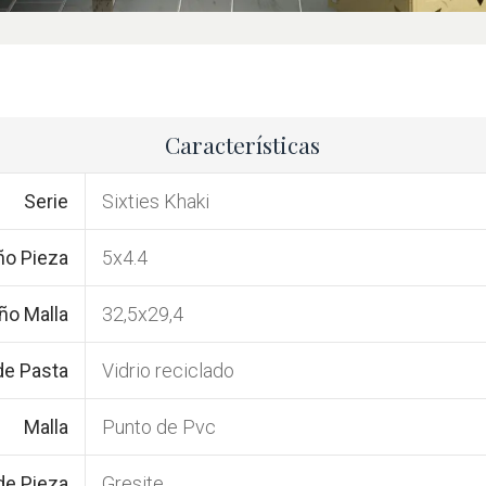
Características
Serie
Sixties Khaki
o Pieza
5x4.4
o Malla
32,5x29,4
de Pasta
Vidrio reciclado
Malla
Punto de Pvc
de Pieza
Gresite