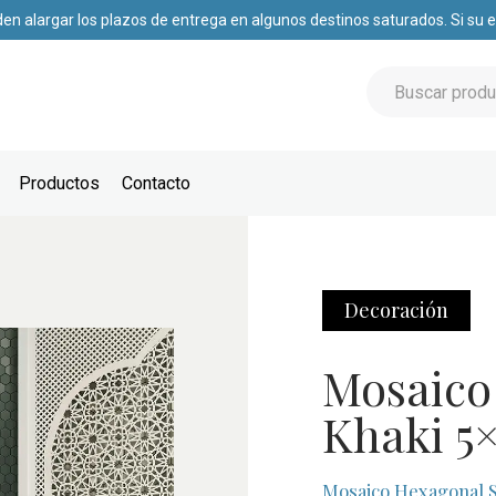
den alargar los plazos de entrega en algunos destinos saturados. Si su
Productos
Contacto
Decoración
Mosaico
Khaki 5
Mosaico Hexagonal S