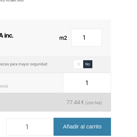
enciales como comerciales. La robustez de este mosaico,
imiento, lo convierte en una opción confiable. Su
na limpieza fácil y rápida, manteniéndolo impecable con
s con Estilo
 inc.
m2
to que combine diseño geométrico, durabilidad y facilidad
aico Hexagonal Sixties Khaki
es la elección perfecta.
rta una excelente solución estética, sino que también
fort. Gracias a su versatilidad, se adapta a una amplia
iezas para mayor seguridad:
Sí
No
o residenciales como comerciales. Con su fácil
nto, el
Mosaico Sixties Khaki
es una opción confiable y
rá cualquier espacio, aportando un acabado de alta
1
cesta)
77.44
€
(con Iva)
Mosaico
Añadir al carrito
Hexagonal
Sixties