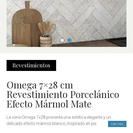
Revestimientos
Omega 7×28 cm
Revestimiento Porcelánico
Efecto Mármol Mate
La serie Omega 7×28 presenta una estética elegante y un
delicado efecto mármol blanco, inspirado en piedras naturales
Leer más
más exclusivas. Tiene el poder del carácter mineral y la