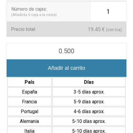
Resistente, atemporal y con un acabado mate que recrea la
Número de cajas
:
1
pureza y elegancia del mármol blanco, la serie Omega 7×28 es la
(Añadirás
0
caja a la cesta)
elección ideal para un diseño elegante, luminoso y
personalizado.
19.45
€
Precio total:
(con Iva)
Omega
7x28
cm
Revestimiento
Porcelánico
Añadir al carrito
Efecto
Mármol
País
Días
Mate
cantidad
España
3-5 días aprox.
Francia
5-9 días aprox.
Portugal
4-6 días aprox.
Alemania
5-10 días aprox.
Italia
5-10 días aprox.