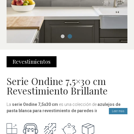
Revestimientos
Serie Ondine 7,5×30 cm
Revestimiento Brillante
La
serie Ondine 7,5x30 cm
es una colección de
azulejos de
pasta blanca para revestimiento de paredes interiores
que
Leer más
destaca por su
estética vintage
y su brillo característico,
inspirado en los
azulejos cerámicos clásicos
. Su diseño
aporta calidez, personalidad y un encanto atemporal a cualquier