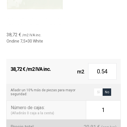
38,72
€
/m2 IVA inc.
Ondine 7,5×30 White
38,72
€
/m2 IVA inc.
m2
Añadir un 10% más de piezas para mayor
Sí
No
seguridad:
Número de cajas
:
1
(Añadirás
0
caja a la cesta)
20.91
€
Precio total: