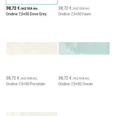
38,72
€
38,72
€
/m2 IVA inc.
/m2 IVA inc.
Revestimiento de paredes interiores
Ondine 7,5×30 Dove Grey
Ondine 7,5×30 Fawn
Baños y cocinas con estilo vintage o clásico
Paredes decorativas y zonas de acento
Proyectos residenciales y comerciales
38,72
€
38,72
€
/m2 IVA inc.
/m2 IVA inc.
Ondine 7,5×30 Porcelain
Ondine 7,5×30 Ocean