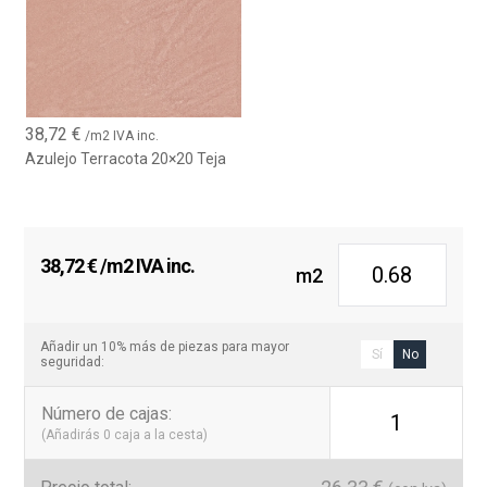
Ya sea que lo uses para revestimientos completos o como
detalle decorativo, transforma cualquier espacio, haciéndolo
único y atractivo.
Renueva tus espacios con los azulejos terracota
20x20 porcelánico
. Aporta un toque rústico,
elegante y duradero a tu hogar o negocio, creando
38,72
€
/m2 IVA inc.
ambientes que nunca pasarán de moda.
Azulejo Terracota 20×20 Teja
38,72
€
/m2 IVA inc.
m2
Añadir un 10% más de piezas para mayor
Sí
No
seguridad:
Número de cajas
:
1
(Añadirás
0
caja a la cesta)