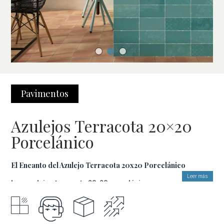
Pavimentos
Azulejos Terracota 20×20
Porcelánico
El Encanto del Azulejo Terracota 20x20 Porcelánico
Leer más
Los azulejos terracota 20x20 porcelánico
es una opción
excepcional para quienes buscan una combinación perfecta
entre estética y funcionalidad. Con su acabado mate y la textura
natural que emula el barro cocido, este azulejo aporta un estilo