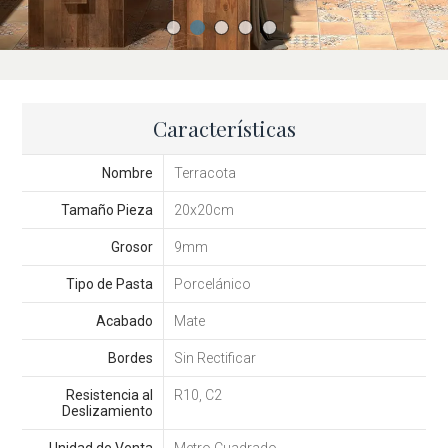
Características
Nombre
Terracota
Tamaño Pieza
20x20cm
Grosor
9mm
Tipo de Pasta
Porcelánico
Acabado
Mate
Bordes
Sin Rectificar
Resistencia al
R10, C2
Deslizamiento
Unidad de Venta
Metro Cuadrado