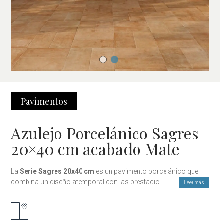
Pavimentos
Azulejo Porcelánico Sagres
20×40 cm acabado Mate
La
Serie Sagres 20x40 cm
es un pavimento porcelánico que
combina un diseño atemporal con las prestaciones necesarias
Leer más
para el uso diario. Su formato clásico y su
acabado mate
permiten crear ambientes equilibrados y luminosos,
adaptándose con facilidad tanto a viviendas como a proyectos