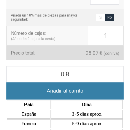
pasa de moda.
Añadir un 10% más de piezas para mayor
Sí
No
seguridad:
Número de cajas
:
1
(Añadirás
0
caja a la cesta)
28.07
€
Precio total:
(con Iva)
Azulejo
Porcelánico
Sagres
20x40
cm
Añadir al carrito
acabado
Mate
País
Días
cantidad
España
3-5 días aprox.
Francia
5-9 días aprox.