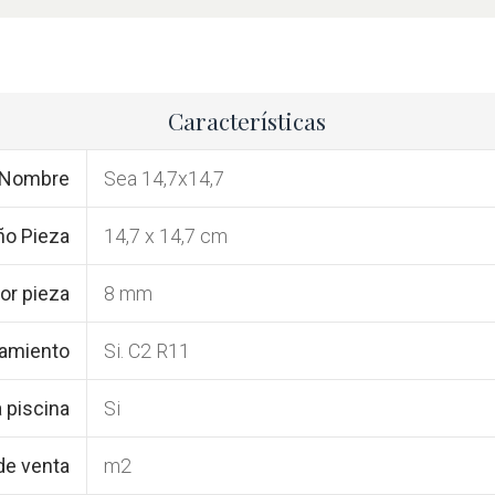
Características
Nombre
Sea 14,7x14,7
o Pieza
14,7 x 14,7 cm
or pieza
8 mm
zamiento
Si. C2 R11
 piscina
Si
de venta
m2