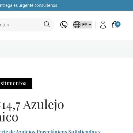
 entrega es urgente consúltenos
0
stimientos
×14,7 Azulejo
nico
erie de Azulejos Porcelánicos Sofisticados y