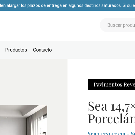
den alargar los plazos de entrega en algunos destinos saturados. Si su
Productos
Contacto
Pavimentos
Reve
Sea 14,7
Porcelá
Sea 14,7x14,7 cm – S