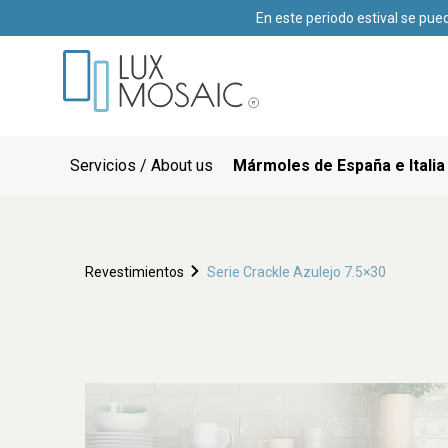
En este periodo estival se pue
Servicios / About us
Mármoles de España e Italia
Revestimientos
Serie Crackle Azulejo 7.5×30