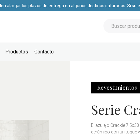
den alargar los plazos de entrega en algunos destinos saturados. Si su
Productos
Contacto
Revestimientos
Serie Cr
El azulejo Crackle 7.5x3
cerámico con un toque v
textura única, le da un ai