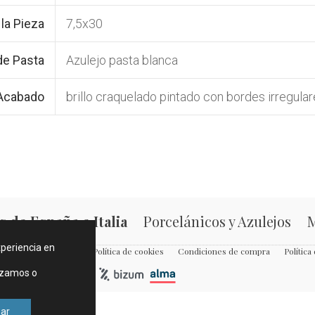
la Pieza
7,5x30
de Pasta
Azulejo pasta blanca
 Acabado
brillo craquelado pintado con bordes irregula
 de España e Italia
Porcelánicos y Azulejos
M
xperiencia en
ondiciones de compra
Política de cookies
Condiciones de compra
Política
izamos o
ar