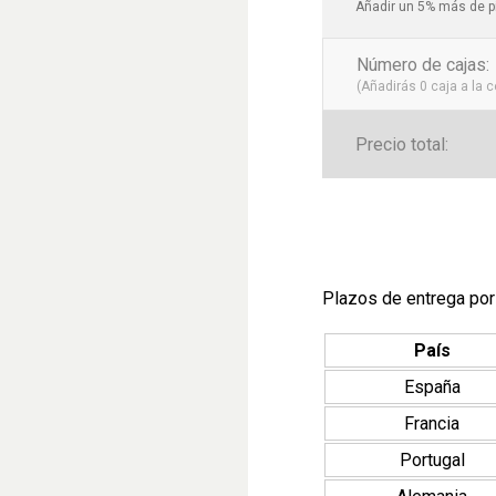
Instalación y mante
Añadir un 5% más de p
superficie lisa, la 
facilita la limpieza
Número de cajas
:
con mucho tráfico.
(Añadirás
0
caja a la 
Transforma tu espac
Precio total:
Este azulejo no solo emb
funcionalidad. Es ideal 
y resistencia. Con su est
hogar o negocio.
Catego
Revestimientos cerámi
Azulejos vintage, Revest
Plazos de entrega por
País
España
Francia
Portugal