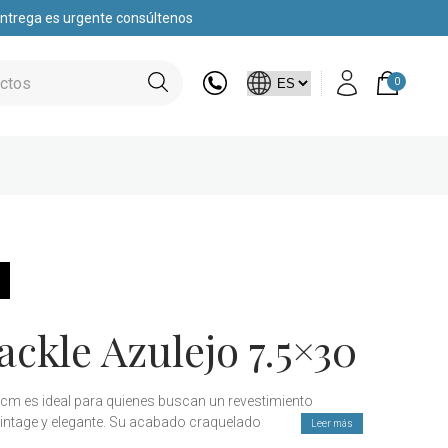
 entrega es urgente consúltenos
0
ackle Azulejo 7.5×30
0 cm es ideal para quienes buscan un revestimiento
intage y elegante. Su acabado craquelado, que crea una
Leer más
re clásico y sofisticado. Perfecto para revestir paredes de