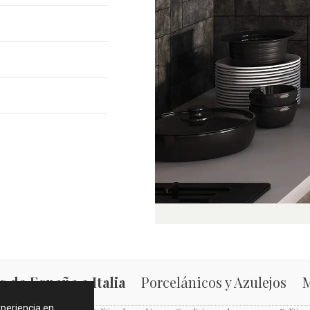
 de España e Italia
Porcelánicos y Azulejos
M
xperiencia en