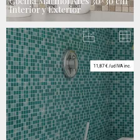
Cocina Mármol Ares 30×30 cm
Interior y Exterior
11,87
€
/ud IVA inc.