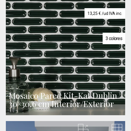
13,25
€
/ud IVA inc.
3 colores
Mosaico Pared Kit-Kat Dublin
30×30,6 cm Interior/Exterior