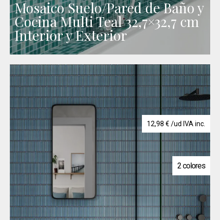
Mosaico Suelo/Pared de Baño y
Cocina Multi Teal 32,7×32,7 cm
Interior y Exterior
12,98
€
/ud IVA inc.
2 colores