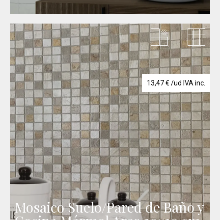
13,47
€
/ud IVA inc.
Mosaico Suelo/Pared de Baño y