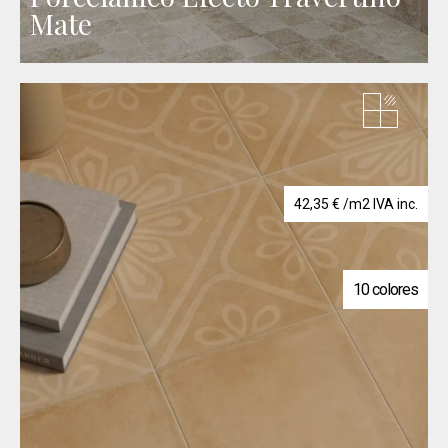
Mate
42,35
€
/m2 IVA inc.
10 colores