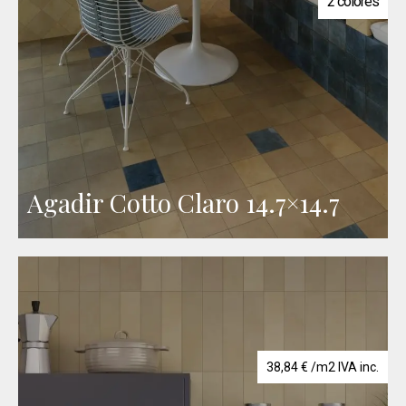
2 colores
Agadir Cotto Claro 14.7×14.7
38,84
€
/m2 IVA inc.