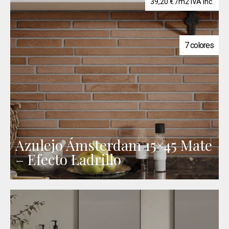
39,20
€
/m2 IVA inc.
7 colores
Azulejo Ámsterdam 15×45 Mate
– Efecto Ladrillo