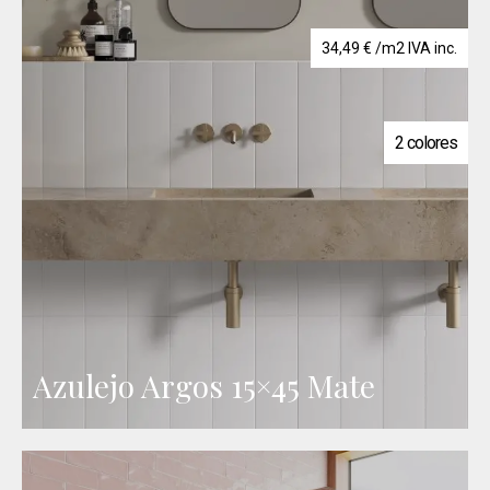
34,49
€
/m2 IVA inc.
2 colores
Azulejo Argos 15×45 Mate