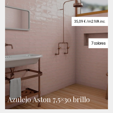
35,09
€
/m2 IVA inc.
7 colores
Azulejo Aston 7,5×30 brillo