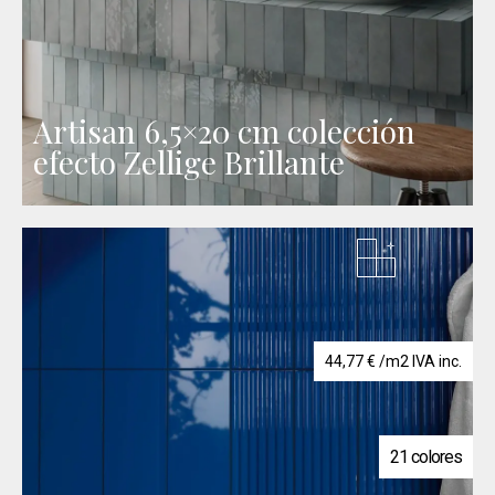
Artisan 6,5×20 cm colección
efecto Zellige Brillante
44,77
€
/m2 IVA inc.
21 colores