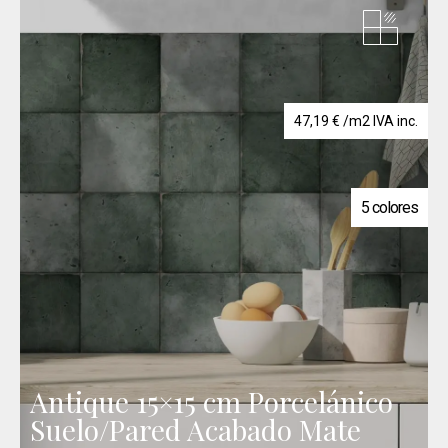
47,19
€
/m2 IVA inc.
5 colores
Antique 15×15 cm Porcelánico
Suelo/Pared Acabado Mate