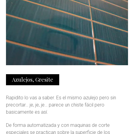
Azulejos
,
Gresite
Rapidito lo vas a saber. Es el mismo azulejo pero sin
precortar… je, je, je… parece un chiste fácil pero
basicamente es así.
De forma automatizada y con maquinas de corte
especiales se practican sobre la superficie de los