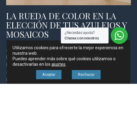
LA RUEDA DE COLOR EN LA
ELECCIÓN DE TUS AZULEJOS Y
MOSAICOS
¿Necesitas ayuda?
Chatea con nosotros
Utilizamos cookies para ofrecerte la mejor experiencia en
¿Quieres elegir los colores de los azulejos para tus
nuestra web.
paredes o suelos pero no sabes cómo? No te
Puedes aprender más sobre qué cookies utilizamos o
preocupes, aquí tienes unas nociones básicas que te
desactivarlas en los
ajustes
.
ayudarán a lanzarte: Dentro de las teorías de color, está el
Aceptar
Rechazar
modelo de color RGB (red, green and blue) hay tres
colores primarios. El rojo, verde y azul. Combinando […]
Guía de gresite y azulejos de
piscinas
Guía Definitiva de Mosaicos y Azulejos para Piscinas