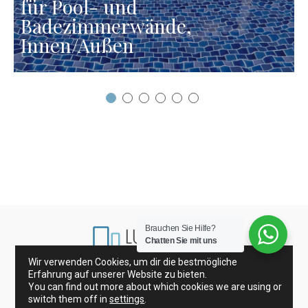
für Pool- und
Badezimmerwände,
Innen/Außen
Brauchen Sie Hilfe?
Chatten Sie mit uns
Wir verwenden Cookies, um dir die bestmögliche
Erfahrung auf unserer Website zu bieten.
Porzellanfliesen und Wandfliesen
Glasfliesen
You can find out more about which cookies we are using or
Dekoration
switch them off in
settings
.