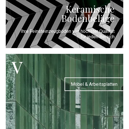
Keramische
Bodenbeläge
Ihre Feinsteinzeugböden von höchster Qualität
für jeden Bereich
v
Möbel & Arbeitsplatten