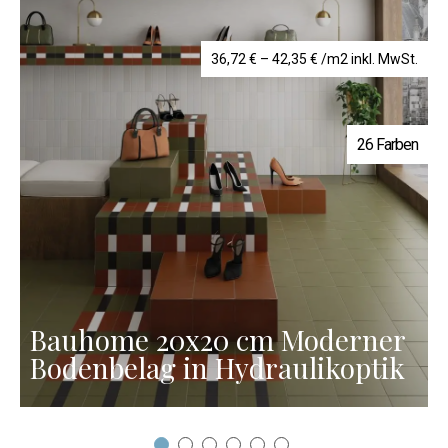
Preisspanne:
36,72
€
–
42,35
€
/m2 inkl. MwSt.
36,72 €
bis
42,35 €
26 Farben
Bauhome 20x20 cm Moderner
Bodenbelag in Hydraulikoptik