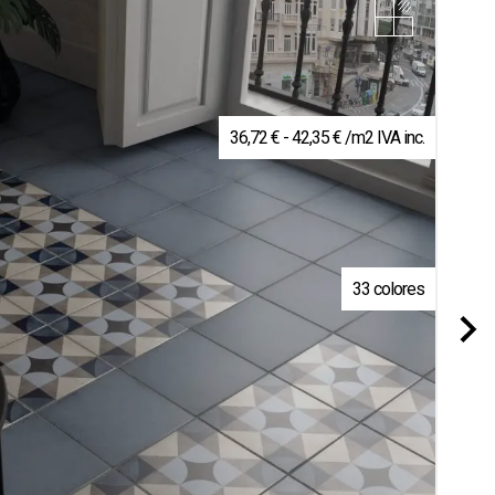
Rango
36,72
€
-
42,35
€
/m2 IVA inc.
de
precios:
desde
36,72 €
hasta
42,35 €
33 colores