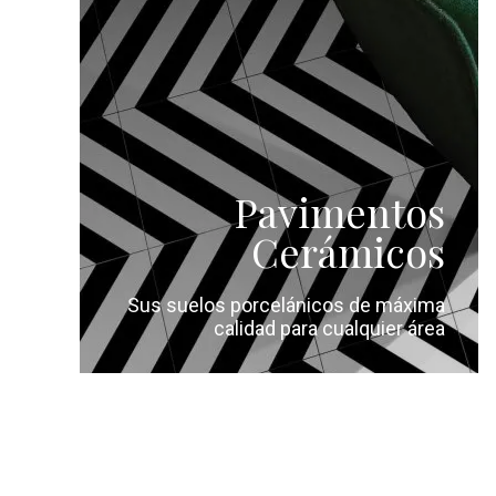
Pavimentos
Cerámicos
Sus suelos porcelánicos de máxima
calidad para cualquier área