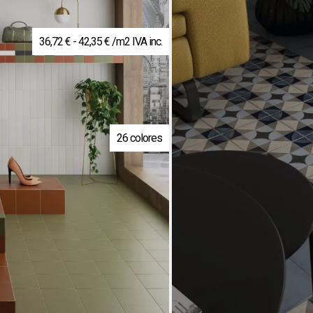
Rango
36,72
€
-
42,35
€
/m2 IVA inc.
de
precios:
desde
36,72 €
hasta
42,35 €
26 colores