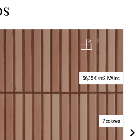
os
56,35
€
/m2 IVA inc.
7 colores