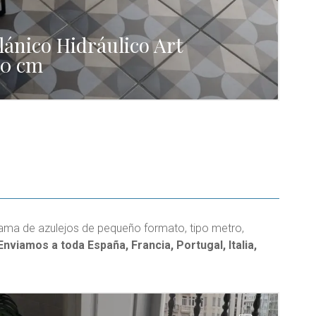
C
lánico Hidráulico Art
P
20 cm
P
ama de azulejos de pequeño formato, tipo metro,
Enviamos a toda España, Francia, Portugal, Italia,