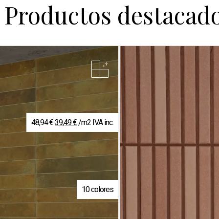
Productos destacad
El
El
48,94
€
39,49
€
/m2 IVA inc.
precio
precio
original
actual
era:
es:
48,94 €.
39,49 €.
10 colores