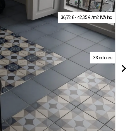
Rango
36,72
€
-
42,35
€
/m2 IVA inc.
de
precios:
desde
36,72 €
hasta
42,35 €
33 colores