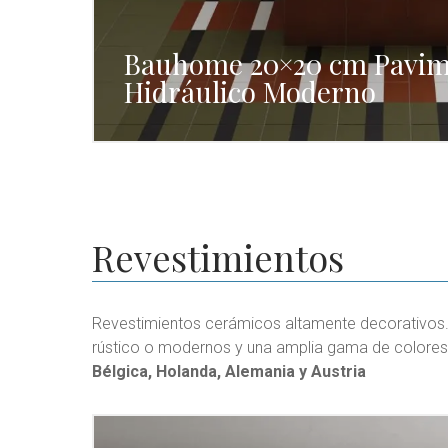
Bauhome 20×20 cm Pavim
Hidráulico Moderno
Revestimientos
Revestimientos cerámicos altamente decorativos.
rústico o modernos y una amplia gama de colores
Bélgica, Holanda, Alemania y Austria