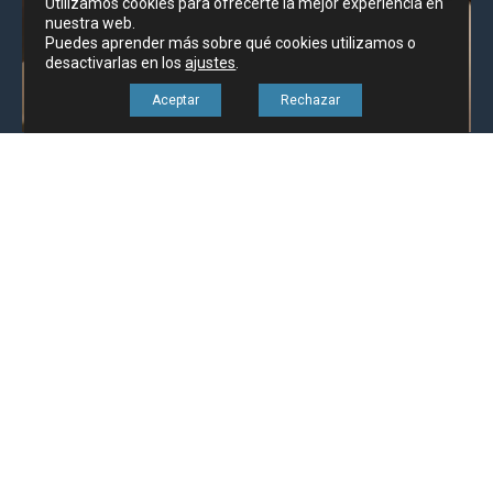
Utilizamos cookies para ofrecerte la mejor experiencia en
nuestra web.
Puedes aprender más sobre qué cookies utilizamos o
desactivarlas en los
ajustes
.
Aceptar
Rechazar
¿Cuál es en material adecuado
para la encimera de tu cocina?
A la hora de elegir el material de la encimera de tu cocina
hay muchos factores a tener en cuenta. Es importante,
escoger la que mas se adapta a tus necesidades e
intensidad de uso, no es lo mismo una encimera para
alguién que apenas cocina que para un auténtico
«cocinillas». Otro punto desafortunadamente muy […]