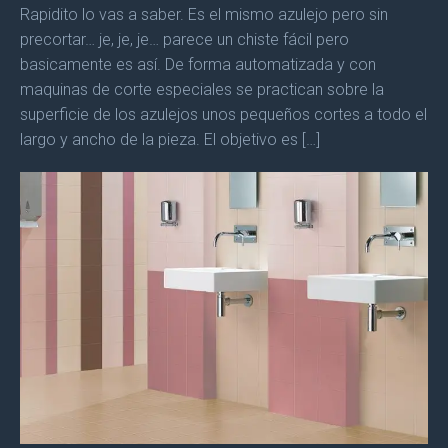
Rapidito lo vas a saber. Es el mismo azulejo pero sin
precortar… je, je, je… parece un chiste fácil pero
basicamente es así. De forma automatizada y con
maquinas de corte especiales se practican sobre la
superficie de los azulejos unos pequeños cortes a todo el
largo y ancho de la pieza. El objetivo es […]