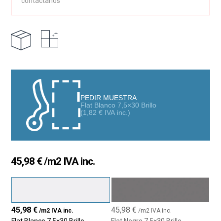
contáctanos
público. Si eres interiorista o profesional de la reforma,
contáctanos para contarnos tu proyecto y te ayudaremos en
todas las áreas posibles
PEDIR MUESTRA
Flat Blanco 7,5×30 Brillo
(
1,82
€
IVA inc.)
45,98
€
/m2 IVA inc.
45,98
€
45,98
€
/m2 IVA inc.
/m2 IVA inc.
Flat Blanco 7,5×30 Brillo
Flat Negro 7,5×30 Brillo